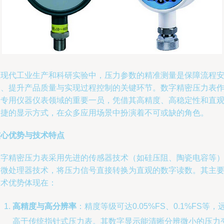
在现代工业生产和科研实验中，压力参数的精准测量是保障流程
全、提升产品质量与实现过程控制的关键环节。数字精密压力表
为专用仪器仪表领域的重要一员，凭借其高精度、高稳定性和直
便捷的显示方式，在众多应用场景中扮演着不可或缺的角色。
核心优势与技术特点
数字精密压力表采用先进的传感器技术（如硅压阻、陶瓷电容等
和微处理器技术，将压力信号直接转换为直观的数字读数。其主
技术优势体现在：
高精度与高分辨率
：精度等级可达0.05%FS、0.1%FS等，
高于传统指针式压力表。其数字显示能清晰分辨微小的压力