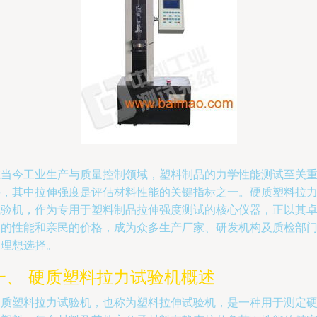
在当今工业生产与质量控制领域，塑料制品的力学性能测试至关
要，其中拉伸强度是评估材料性能的关键指标之一。硬质塑料拉
试验机，作为专用于塑料制品拉伸强度测试的核心仪器，正以其
越的性能和亲民的价格，成为众多生产厂家、研发机构及质检部
的理想选择。
一、 硬质塑料拉力试验机概述
硬质塑料拉力试验机，也称为塑料拉伸试验机，是一种用于测定