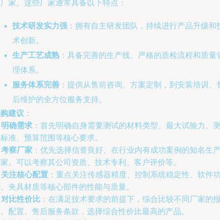
表厂家。这些厂家通常具备以下特点：
技术研发实力强
：拥有自主研发团队，持续进行产品升级和
术创新。
生产工艺成熟
：具备完善的生产线、严格的质检流程和质量
理体系。
服务体系完善
：提供从售前咨询、方案定制，到安装培训、
后维护的全方位服务支持。
选购建议
：
.
明确需求
：首先明确自身需要测试的材料类型、最大试验力、
试标准、预算范围等核心要求。
.
考察厂家
：优先选择信誉良好、在行业内有成功案例的知名生
厂家。可以考察其公司资质、技术专利、客户评价等。
.
关注核心配置
：重点关注传感器精度、控制系统稳定性、软件
能、夹具材质等核心部件的性能与质量。
.
对比性价比
：在满足技术要求的前提下，综合比较不同厂家的
价、配置、售后服务条款，选择综合性价比最高的产品。