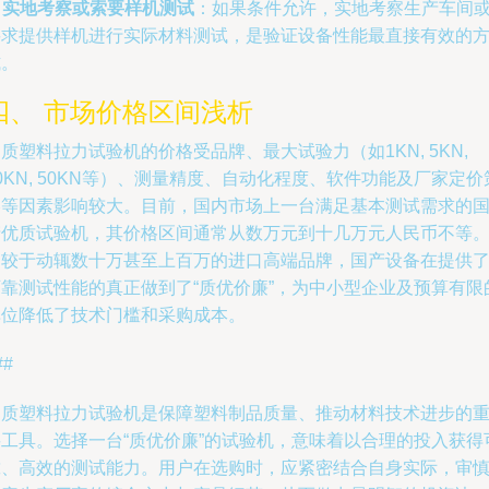
.
实地考察或索要样机测试
：如果条件允许，实地考察生产车间
要求提供样机进行实际材料测试，是验证设备性能最直接有效的
式。
四、 市场价格区间浅析
质塑料拉力试验机的价格受品牌、最大试验力（如1KN, 5KN,
0KN, 50KN等）、测量精度、自动化程度、软件功能及厂家定价
略等因素影响较大。目前，国内市场上一台满足基本测试需求的
产优质试验机，其价格区间通常从数万元到十几万元人民币不等
相较于动辄数十万甚至上百万的进口高端品牌，国产设备在提供
可靠测试性能的真正做到了“质优价廉”，为中小型企业及预算有限
单位降低了技术门槛和采购成本。
##
硬质塑料拉力试验机是保障塑料制品质量、推动材料技术进步的
要工具。选择一台“质优价廉”的试验机，意味着以合理的投入获得
靠、高效的测试能力。用户在选购时，应紧密结合自身实际，审