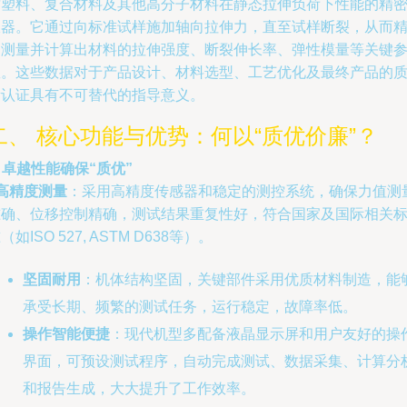
质塑料、复合材料及其他高分子材料在静态拉伸负荷下性能的精
仪器。它通过向标准试样施加轴向拉伸力，直至试样断裂，从而
确测量并计算出材料的拉伸强度、断裂伸长率、弹性模量等关键
数。这些数据对于产品设计、材料选型、工艺优化及最终产品的
量认证具有不可替代的指导意义。
二、 核心功能与优势：何以“质优价廉”？
. 卓越性能确保“质优”
高精度测量
：采用高精度传感器和稳定的测控系统，确保力值测
准确、位移控制精确，测试结果重复性好，符合国家及国际相关
（如ISO 527, ASTM D638等）。
坚固耐用
：机体结构坚固，关键部件采用优质材料制造，能
承受长期、频繁的测试任务，运行稳定，故障率低。
操作智能便捷
：现代机型多配备液晶显示屏和用户友好的操
界面，可预设测试程序，自动完成测试、数据采集、计算分
和报告生成，大大提升了工作效率。