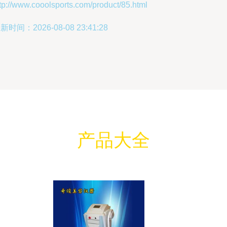
tp://www.cooolsports.com/product/85.html
新时间：2026-08-08 23:41:28
产品大全