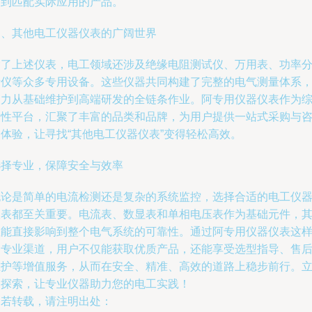
购到匹配实际应用的产品。
四、其他电工仪器仪表的广阔世界
除了上述仪表，电工领域还涉及绝缘电阻测试仪、万用表、功率
析仪等众多专用设备。这些仪器共同构建了完整的电气测量体系
助力从基础维护到高端研发的全链条作业。阿专用仪器仪表作为
合性平台，汇聚了丰富的品类和品牌，为用户提供一站式采购与
询体验，让寻找“其他电工仪器仪表”变得轻松高效。
选择专业，保障安全与效率
无论是简单的电流检测还是复杂的系统监控，选择合适的电工仪
仪表都至关重要。电流表、数显表和单相电压表作为基础元件，
性能直接影响到整个电气系统的可靠性。通过阿专用仪器仪表这
的专业渠道，用户不仅能获取优质产品，还能享受选型指导、售
维护等增值服务，从而在安全、精准、高效的道路上稳步前行。
即探索，让专业仪器助力您的电工实践！
如若转载，请注明出处：